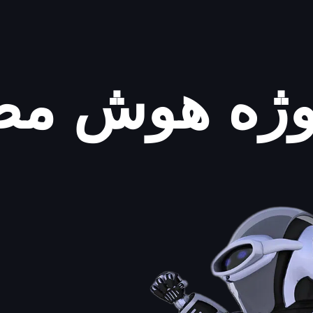
وژه هوش م