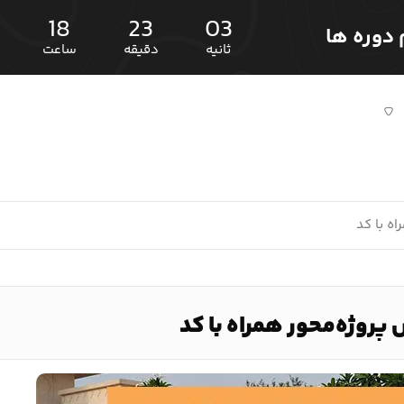
18
23
01
ثانیه
دقیقه
ساعت
ه با کد
پروژه‌محور همراه با کد