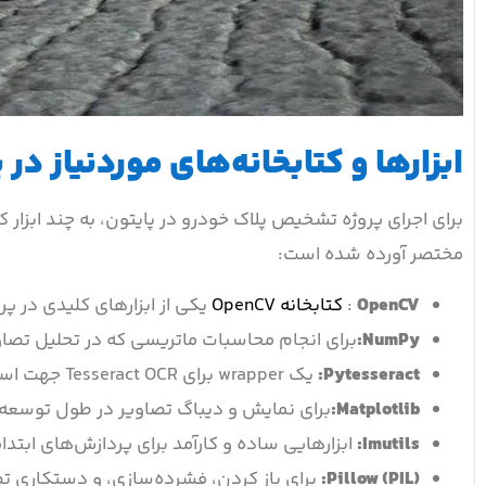
ابزارها و کتابخانه‌های موردنیاز در 
برای اجرای پروژه تشخیص پلاک خودرو در پایتون، به چند ابزار ک
مختصر آورده شده است:
OpenCV
:
کتابخانه OpenCV
یکی از ابزارهای کلیدی در 
NumPy
:
برای انجام محاسبات ماتریسی که در تحلیل تصا
Pytesseract
:
یک wrapper برای Tesseract OCR جهت استخراج متن از تصویر پلاک.
Matplotlib
:
برای نمایش و دیباگ تصاویر در طول توسعه 
Imutils
:
ابزارهایی ساده و کارآمد برای پردازش‌های ابتدا
Pillow (PIL)
:
برای باز کردن، فشرده‌سازی، و دستکاری ت