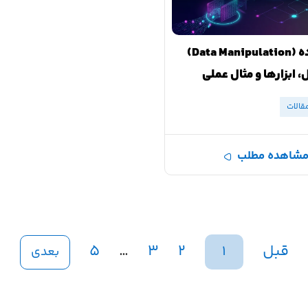
دستکاری داده (Data Manipulation)
 ابزارها و مثال عملی
قالات
شاهده مطلب
قبل
۲
۳
…
۵
۱
بعدی