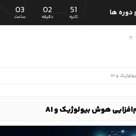
03
02
50
ثانیه
دقیقه
ساعت
وژیک و AI
زایی هوش بیولوژیک و AI