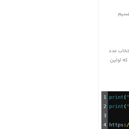
تقسیم
ی انتخاب عدد
م که اولین
1
print
(
2
print
(
3
4
https
: