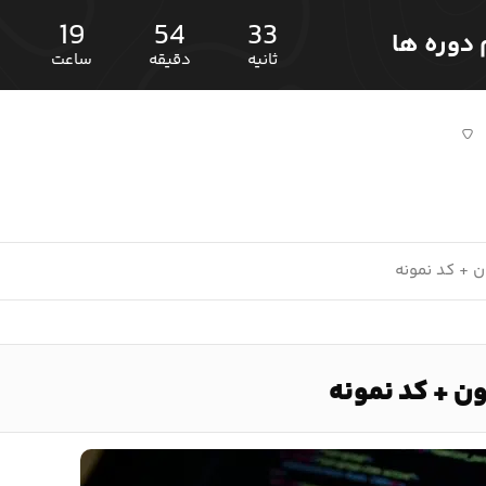
19
54
32
ثانیه
دقیقه
ساعت
 + کد نمونه
ن + کد نمونه