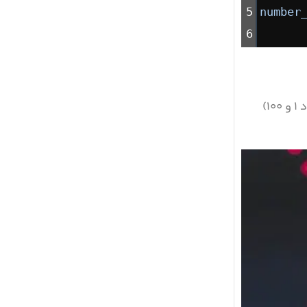
5
number
6
در این بخش، ماژول random را وارد کرده و با استفاده ازrandom.randint(۱, ۱۰۰) یک عدد صحیح تصادفی بین ۱ و ۱۰۰ (شامل خود ۱ و ۱۰۰)