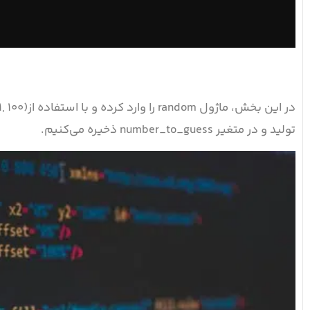
تولید و در متغیر number_to_guess ذخیره می‌کنیم.