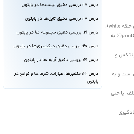
درس ۱۷: بررسی دقیق لیست‌ها در پایتون
درس ۱۸: بررسی دقیق تاپل‌ها در پایتون
، با مفاهیم اساسی پایتون مانند متغیرها، حلقه‌ها (به خصوص حلقه while)،
درس ۱۹: بررسی دقیق مجموعه ها در پایتون
دستورات شرطی (if/elif/else)، دریافت ورودی از کاربر (input())، تولید اعداد تصادفی (random module) و چاپ خروجی (print()) به
درس ۲۰: بررسی دقیق دیکشنری‌ها در پایتون
سینتکس و
درس ۲۱: بررسی دقیق آرایه ها در پایتون
درس ۲۲: متغیرها، عبارات، شرط ها و توابع در
 است و به
پایتون
ف، یا حتی
ادگیری