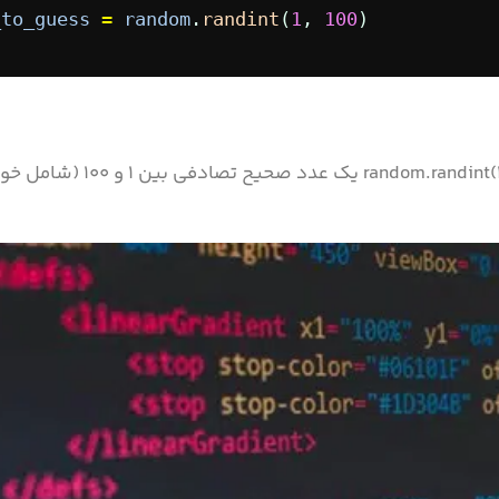
_to_guess
=
random
.
randint
(
1
, 
100
)