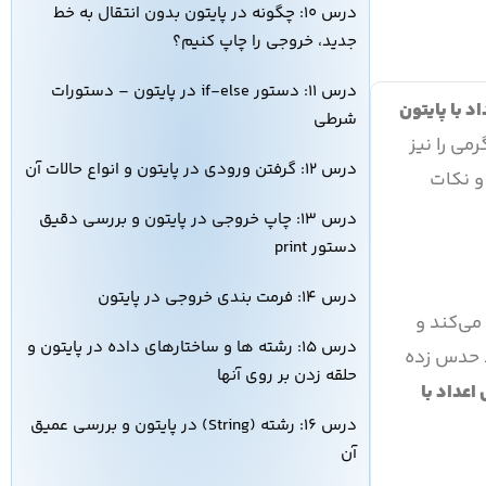
درس ۱۰: چگونه در پایتون بدون انتقال به خط
جدید، خروجی را چاپ کنیم؟
درس ۱۱: دستور if-else در پایتون – دستورات
د با پایتون
شرطی
می را نیز
درس ۱۲: گرفتن ورودی در پایتون و انواع حالات آن
و نکات
درس ۱۳: چاپ خروجی در پایتون و بررسی دقیق
دستور print
درس ۱۴: فرمت بندی خروجی در پایتون
ی‌کند و
درس ۱۵: رشته ها و ساختارهای داده در پایتون و
د حدس زده
حلقه زدن بر روی آنها
اعداد با
درس ۱۶: رشته (String) در پایتون و بررسی عمیق
آن