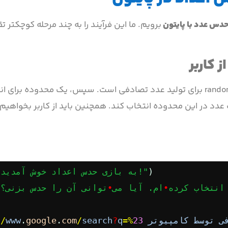
دس عدد با پایتون
برویم. ما این فرآیند را به چند مرحله کوچکتر 
 کاربر
، وارد کردن ماژول random برای تولید عدد تصادفی است. سپس، یک محدوده برا
می‌خواهیم یک عدد در این محدوده انتخاب کند. همچنین باید از کاربر بخواهی
)
"به بازی حدس اعداد خوش آمدید!"
•
ام. آیا می
•
ی
توسط
کامپیوتر
23
=%
q
?
search
/
com
.
google
.
www
//