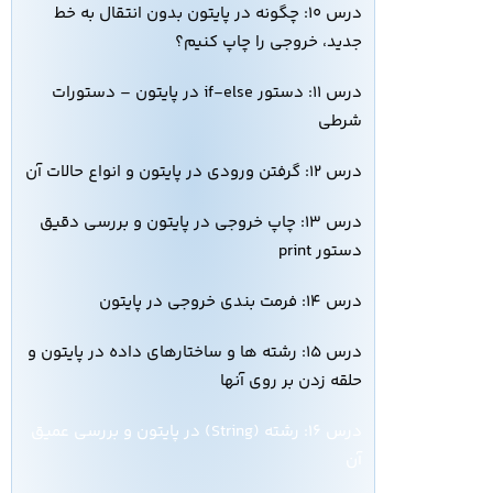
درس ۱۰: چگونه در پایتون بدون انتقال به خط
جدید، خروجی را چاپ کنیم؟
درس ۱۱: دستور if-else در پایتون – دستورات
شرطی
درس ۱۲: گرفتن ورودی در پایتون و انواع حالات آن
درس ۱۳: چاپ خروجی در پایتون و بررسی دقیق
دستور print
درس ۱۴: فرمت بندی خروجی در پایتون
درس ۱۵: رشته ها و ساختارهای داده در پایتون و
حلقه زدن بر روی آنها
درس ۱۶: رشته (String) در پایتون و بررسی عمیق
آن