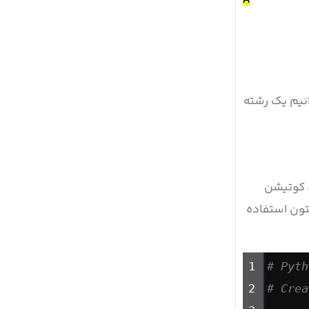
وانیم یک رشته
، کوتیشن
یتون استفاده
1
# Pyth
2
# Crea