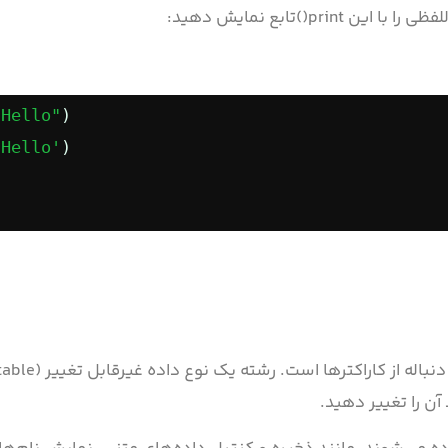
()تابع نمایش دهید:
"Hello"
)
'Hello'
)
آن را تغییر دهید.