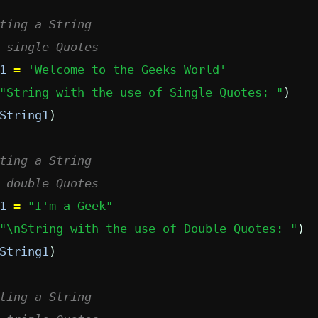
ting a String 
 single Quotes 
1
=
'Welcome to the Geeks World'
"String with the use of Single Quotes: "
) 
String1
) 
ting a String 
 double Quotes 
1
=
"I'm a Geek"
"\nString with the use of Double Quotes: "
) 
String1
) 
ting a String 