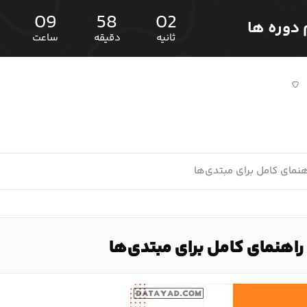
09
58
01
ثانیه
دقیقه
ساعت