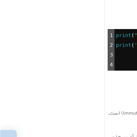
1
print
(
2
print
(
3
4
رشته (String) یک ساختار داده در پایتون است که در واقع یک دنباله از کاراکترها است. رشته یک نوع داده غیرقابل تغییر (immutable) است،