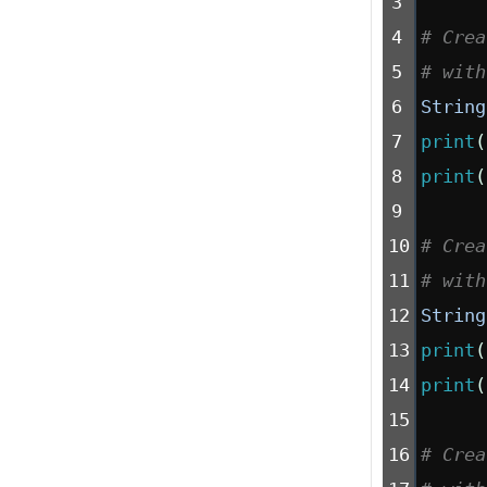
3
4
# Crea
5
# with
6
String
7
print
(
8
print
(
9
10
# Crea
11
# with
12
String
13
print
(
14
print
(
15
16
# Crea