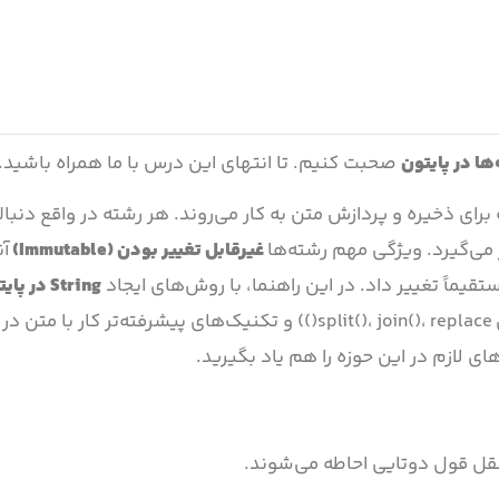
ها در پایتون
صحبت کنیم. تا انتهای این درس با ما همراه باشید.
برای ذخیره و پردازش متن به کار می‌روند. هر رشته در واقع دنباله‌
 می‌گیرد. ویژگی مهم رشته‌ها
غیرقابل تغییر بودن
(Immutable)
آن
تقیماً تغییر داد. در این راهنما، با روش‌های ایجاد
String
در پایت
پرکاربرد (مانند برش زدن، الحاق، جستجو)، متدهای مفید (مثل split()، join()، replace()) و تکنیک‌های پیشرفته
ای لازم در این حوزه را هم یاد بگیرید.
 نقل قول دوتایی احاطه می‌شوند.