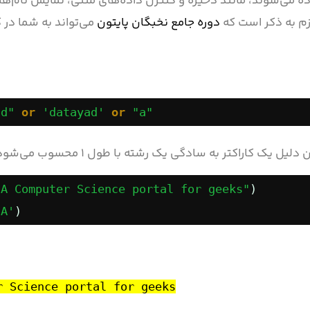
ه می‌شوند، مانند ذخیره و کنترل داده‌های متنی، نمایش نام‌ها،
زم به ذکر است که
دوره جامع نخبگان پایتون
می‌تواند به شما در
ad"
or
'datayad'
or
"a"
"A Computer Science portal for geeks"
) 
'A'
)
r Science portal for geeks