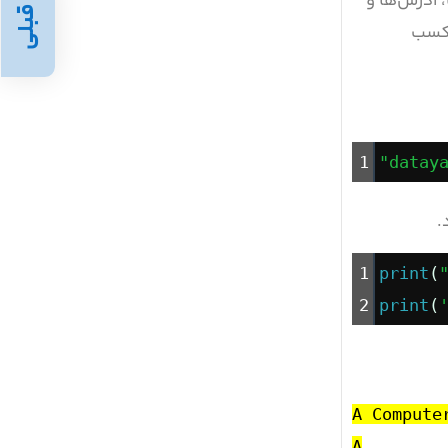
 آدرس‌ها و
قبلی
 کسب
1
"datay
1
print
(
2
print
(
A Compute
A