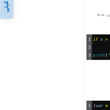
قبلی
، عدم
1
if
x
>
2
3
print
(
1
1
var
=