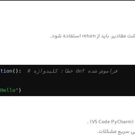
# خطا: کلیدواژه def فراموش شده
():  
ction
"Hello"
)
.
یی سریع مشکلات.