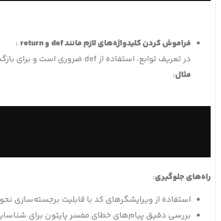
فراموش کردن کلیدواژه‌های لازم مانند
def
و
return
:
در تعریف توابع، استفاده از def ضروری است و برای بازگشت مقادیر، باید از return استفاده شود.
مثال
:
راه‌های جلوگیری
:
استفاده از ویرایشگرهای کد با قابلیت برجسته‌سازی نحو (VS Code PyCharm) 
بررسی دقیق پیام‌های خطای مفسر پایتون برای شناسا