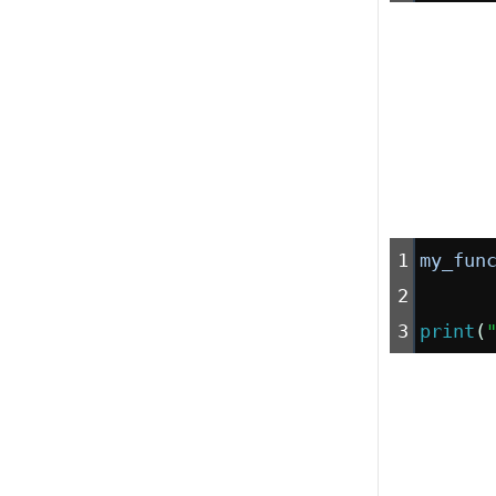
1
my_fun
2
3
print
(