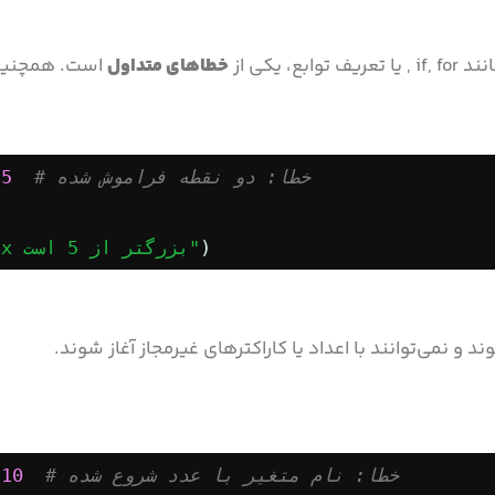
یکی از
خطاهای متداول
است. همچنین
# خطا: دو نقطه فراموش شده
5
)
"x بزرگتر از 5 است"
د و نمی‌توانند با اعداد یا کاراکترهای غیرمجاز آغاز شوند.
# خطا: نام متغیر با عدد شروع شده
10