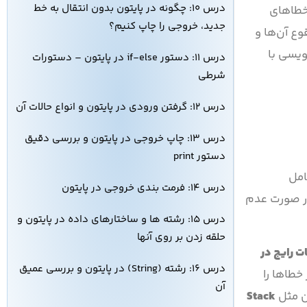
درس ۱۰: چگونه در پایتون بدون انتقال به خط
خطاهای
جدید، خروجی را چاپ کنیم؟
وع آن‌ها و
نویسی با
درس ۱۱: دستور if-else در پایتون – دستورات
شرطی
درس ۱۲: گرفتن ورودی در پایتون و انواع حالات آن
درس ۱۳: چاپ خروجی در پایتون و بررسی دقیق
دستور print
امل
درس ۱۴: فرمت بندی خروجی در پایتون
نادیده گرفتن استانداردهای کدنویسی مانند PEP ۸ باشند که در صورت عدم
درس ۱۵: رشته ها و ساختارهای داده در پایتون و
حلقه زدن بر روی آنها
ت رایج در
درس ۱۶: رشته (String) در پایتون و بررسی عمیق
دقیق‌تر خطاها را
آن
ن مثل
Stack