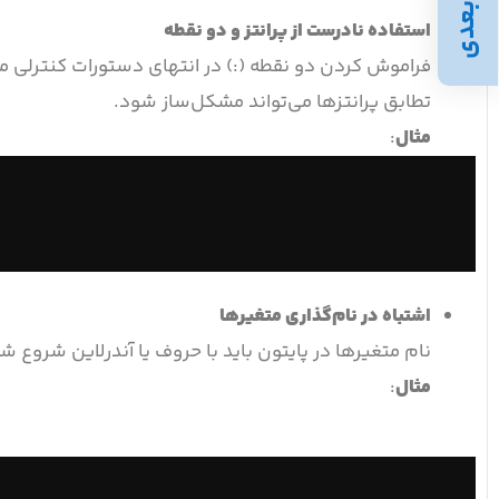
بعدی
استفاده نادرست از پرانتز و دو نقطه
فراموش کردن دو نقطه (:) در انتهای دستورات کنترلی مانند if, for , یا تعریف توابع، 
تطابق پرانتزها می‌تواند مشکل‌ساز شود.
مثال
:
اشتباه در نام‌گذاری متغیرها
نام متغیرها در پایتون باید با حروف یا آندرلاین شروع شون
مثال
: