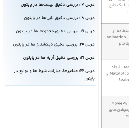
درس ۱۷: بررسی دقیق لیست‌ها در پایتون
با یک تابع
درس ۱۸: بررسی دقیق تاپل‌ها در پایتون
ستفاده از
درس ۱۹: بررسی دقیق مجموعه ها در پایتون
ند animation_frame
درس ۲۰: بررسی دقیق دیکشنری‌ها در پایتون
درس ۲۱: بررسی دقیق آرایه ها در پایتون
ترکیب با Matplotlib ایجاد
درس ۲۲: متغیرها، عبارات، شرط ها و توابع در
انیمیشن با کدهای Matplotlib و
پایتون
تبدیل به ویدیو با MoviePy،
یمیشن‌های
M