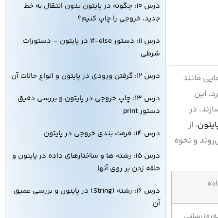
درس ۱۰: چگونه در پایتون بدون انتقال به خط
جدید، خروجی را چاپ کنیم؟
درس ۱۱: دستور if-else در پایتون – دستورات
شرطی
درس ۱۲: گرفتن ورودی در پایتون و انواع حالات آن
ایی مانند
کرد. این
درس ۱۳: چاپ خروجی در پایتون و بررسی دقیق
ازند. در
دستور print
ایتون
، از
درس ۱۴: فرمت بندی خروجی در پایتون
ر می‌روند و نحوه
درس ۱۵: رشته ها و ساختارهای داده در پایتون و
حلقه زدن بر روی آنها
اده
درس ۱۶: رشته (String) در پایتون و بررسی عمیق
آن
FuncAnima، به‌روزرسانی