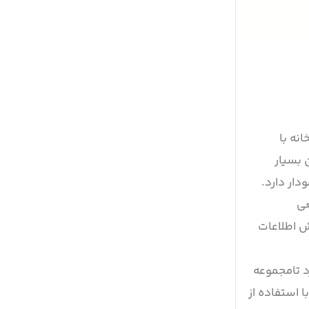
نه با
ن بسیار
توابعی
نمایش اطلاعات
ری طراحی شده، اما می‌توان آن را با Matplotlib ترکیب کرد تامجموعه
ا استفاده از