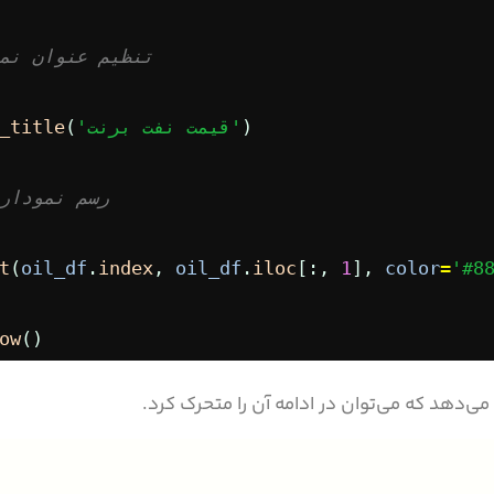
# تنظیم عنوان نم
)
'قیمت نفت برنت'
(
_title
# رسم نمودار
t
(
oil_df
.
index
, 
oil_df
.
iloc
[:, 
1
], 
color
=
'#8
ow
()
ی‌دهد که می‌توان در ادامه آن را متحرک کرد.