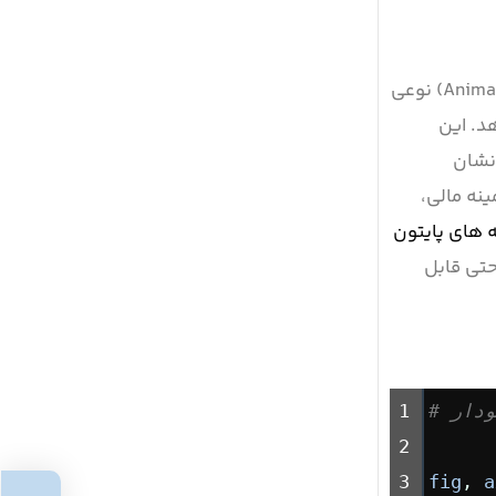
بهتر است ابتدا با مفهوم نمودار متحرک آشنا شویم. نمودار متحرک (Animated Chart) نوعی
د. این
 نشان
ینه مالی،
ه های پایتون
حتی قابل
ودار
1
2
3
fig
, 
a