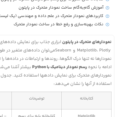
آموزش گام‌به‌گام ساخت نمودار متحرک در پایتون
کاربردهای نمودار متحرک در علم داده و مهندسی (یک لیست ا
نکات بهینه‌سازی و رفع خطا در ساخت نمودار متحرک
نمودارهای متحرک در پایتون
ابزاری جذاب برای نمایش داده‌های پ
Matplotlib، Plotly و Seabornمی‌توان دا
نمودارها نه تنها درک الگوها، روندها و ارتباطات در داده‌ها را ت
ادامه با نحوه
رسم نمودار دینامیک با
Python
بیشتر آشنا می‌شوی
نموردارهای متحرک برای نمایش داد
استفاده از آنها را نشان می‌دهد:
کتابخانه
توضیحات
Matplotlib
کتابخانه پایه برای رسم
– استفاده از 