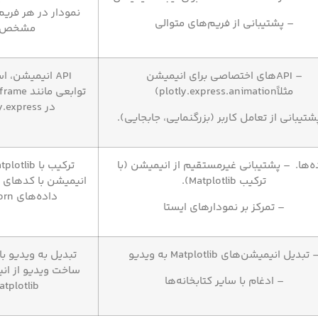
نمودار در هر فریم 
– پشتیبانی از فریم‌های متوالی
مشخص.
– APIهای اختصاصی برای انیمیشن
API انیمیشن، ا
مثلاًplotly.express.animation)
توابعی مان
در plotly.express
شتیبانی از تعامل کاربر (بزرگنمایی، جابجایی).
ه‌ها. – پشتیبانی غیرمستقیم از انیمیشن (با
ترکیب Matplotlib).
داده‌های Seaborn
– تمرکز بر نمودارهای ایستا
 تبدیل انیمیشن‌های Matplotlib به ویدیو
ساخت ویدیو از ان
– ادغام با سایر کتابخانه‌ها
atplotlib