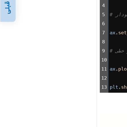
قبلی
4
ودار
5
6
7
ax
.
set
8
 خطی
9
10
11
ax
.
plo
12
13
plt
.
sh