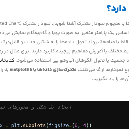
دارد؟
اساس یک پارامتر متغیر، به صورت پویا و گام‌به‌گام نمایش می‌ده
قاط یا میله‌ها)، روند تحول داده‌ها را به شکلی جذاب و قابل‌درک
ط مختلف یا آموزش مفاهیم پیچیده کاربرد دارند. برای مثال در زم
د جمعیت یا تحول الگوهای آب‌وهوایی استفاده می‌شود.
کتابخان
متحرک‌سازی داده‌ها با
matplotlib
به را
ها را یاد بگیرید.
# ایجاد یک شکل و محورهای نم
x
=
plt
.
subplots
(
figsize
=
(
6
, 
4
))