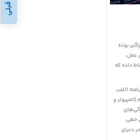
قبلی
گیر بوده
 عمل،
اط داده که
افته (اغلب
 کامپیوتر و
گی‌های
ن خطی،
ر دنیای