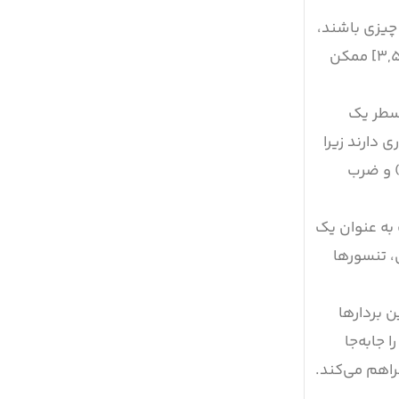
ر چیزی باشند،
از لیستی از ویژگی‌ها که یک نقطه داده واحد را توصیف می‌کنند تا مختصات یک موقعیت در فضا. به عنوان مثال، بردار [۳,۵,۷] ممکن
ر سطر یک
دارند زیرا
) و ضرب
ت به عنوان یک
، تنسورها
 بردارها
جابه‌جا
راهم می‌کند.