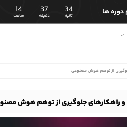
14
37
33
ثانیه
دقیقه
ساعت