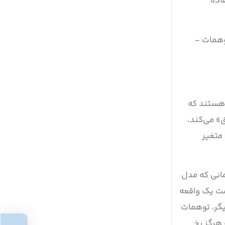
اده
ند، توهمات –
ی هستند که
ق» می‌کند،
 متغیر
انی که مدل
رسد اما بر اساس فرضیات نادرست است. برای مثال، یک LLM ممکن است یک واقعه
دیگر، توهمات
 هرگز رخ