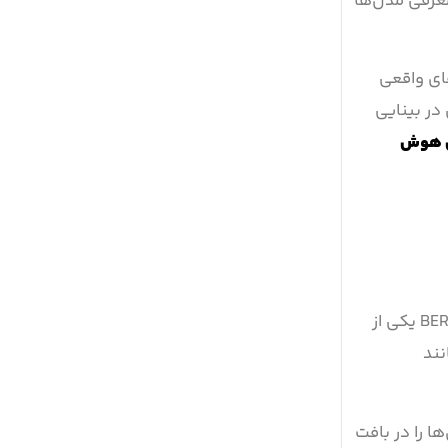
معرفی مدل‌ها
وژه‌های واقعی
د. درست همان‌طور که ImageNet جهشی اساسی در بینایی
 هوش
ایجاد کرده‌اند و در میان آن‌ها، مدل BERT یکی از
نند
‌ها را در بافت