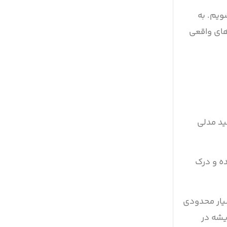
نا شویم. به
شروع کنیم و ببینیم BERT چگونه در پروژه‌های واقعی
خواهید مدلی
زش دیده و درک
 یادگیری، تغییرات بسیار محدودی
یشه در