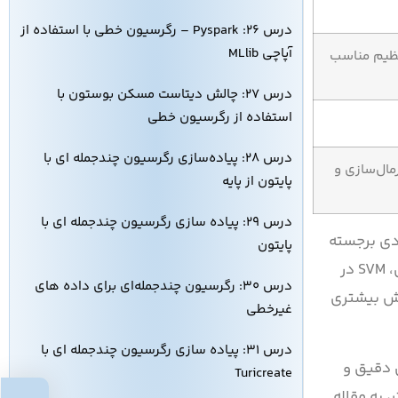
درس ۲۶: Pyspark – رگرسیون خطی با استفاده از
آپاچی MLlib
نظیم مناسب
درس ۲۷: چالش دیتاست مسکن بوستون با
استفاده از رگرسیون خطی
درس ۲۸: پیاده‌سازی رگرسیون چندجمله‌ ای با
رمال‌سازی و
پایتون از پایه
درس ۲۹: پیاده سازی رگرسیون چندجمله ای با
دی برجسته
پایتون
دارد. این مدل به‌ویژه در مسائل طبقه‌بندی و رگرسیون که نیاز به تعادل بین دقت و پایداری دارند، انتخابی عالی است. در مقابل، SVM در
درس ۳۰: رگرسیون چندجمله‌ای برای داده‌ های
ازش بیشتری
غیرخطی
درس ۳۱: پیاده‌ سازی رگرسیون چندجمله‌ ای با
ی دقیق و
Turicreate
، به مقاله