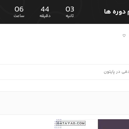
06
44
02
ثانیه
دقیقه
ساعت
ی در پایتون